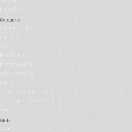
Luglio 2013
Categorie
apparati e sistemi
applicativi
cloud
infrastrutture
posizioni aperte
Senza categoria
servizi
strategie di comunicazione
tecnologie di comunicazione
terms
Meta
Accedi