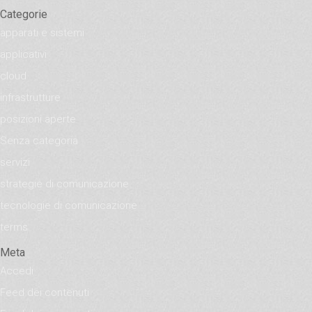
Categorie
apparati e sistemi
applicativi
cloud
infrastrutture
posizioni aperte
Senza categoria
servizi
strategie di comunicazione
tecnologie di comunicazione
terms
Meta
Accedi
Feed dei contenuti