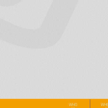
WHO
WH