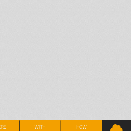
ERE
WITH
HOW