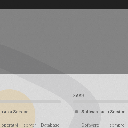
SAAS
m as a Service
Software as a Service
 operativi – server – Database
Software sempre 